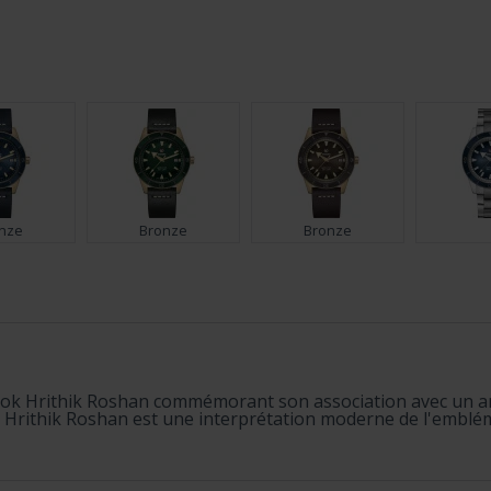
nze
Bronze
Bronze
et
Set
Set
 Cook Hrithik Roshan commémorant son association avec un a
n Norrie
 Hrithik Roshan est une interprétation moderne de l'emblém
 Edition