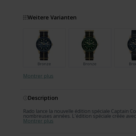
Weitere Varianten
Bronze
Bronze
Bro
Montrer plus
Description
Set
S
Rado lance la nouvelle édition spéciale Captain
Bronze
Set
x Camero
nombreuses années. L'édition spéciale créée avec
Limited
Montrer plus