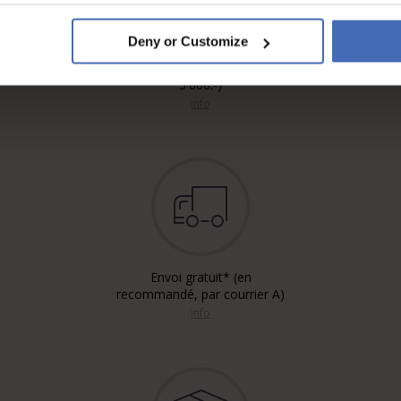
Deny or Customize
Sur facture et paiement
échelonné (jusqu’à CHF
5'000.-)
info
Envoi gratuit* (en
recommandé, par courrier A)
info