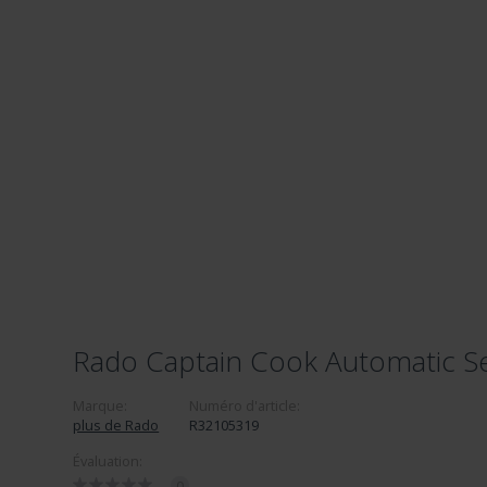
Rado Captain Cook Automatic S
Marque:
Numéro d'article:
plus de Rado
R32105319
Évaluation:
0