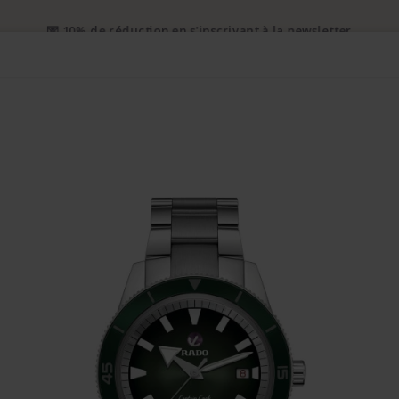
i prioritaire gratuit dès CHF 50. Envoi prioritaire recommandé dès 