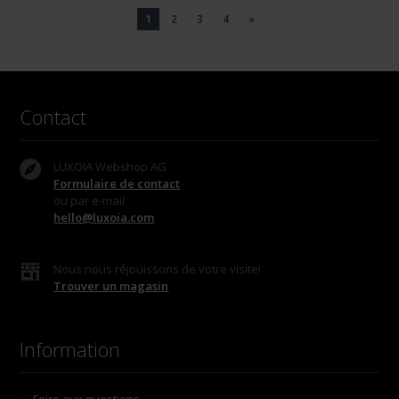
1
2
3
4
»
Contact
LUXOIA Webshop AG
Formulaire de contact
ou par e-mail
hello@luxoia.com
Nous nous réjouissons de votre visite!
Trouver un magasin
Information