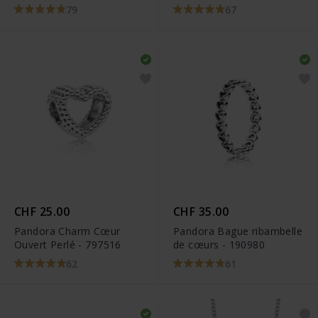
Fermoir Cœur Scintillant -
791242CZ
79
67
590727CZ
CHF 25.00
CHF 35.00
Pandora Charm Cœur
Pandora Bague ribambelle
Ouvert Perlé - 797516
de cœurs - 190980
62
61