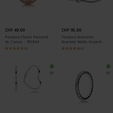
CHF 49.00
CHF 95.00
Pandora Charm Parsemé
Pandora Moments
de Coeurs - 780964
Bracelet Maille Serpent
Fermoir Cœur Arbre
36
40
Généalogique -
598827C01