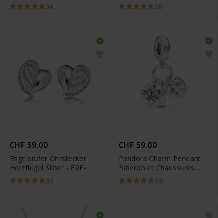
LILHEARTWING
34
20
CHF 59.00
CHF 59.00
Engelsrufer Ohrstecker
Pandora Charm Pendant
Herzflügel Silber - ERE-
Biberon et Chaussures
LILHEARTWINGS
Bébé - 798106CZ
33
23