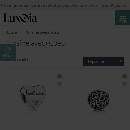
✨Commandez maintenant et payez plus tard avec Twint PayLater.
Reche
MENU
Accueil
(Chaîne avec) Coeur
(Chaîne avec) Coeur
Filtrer
974 article(s)
Topseller