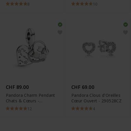
LILHEARTWING-G
790800C00
8
10
CHF 89.00
CHF 69.00
Pandora Charm Pendant
Pandora Clous d'Oreilles
Chats & Cœurs -
Cœur Ouvert - 290528CZ
799546C01
12
4