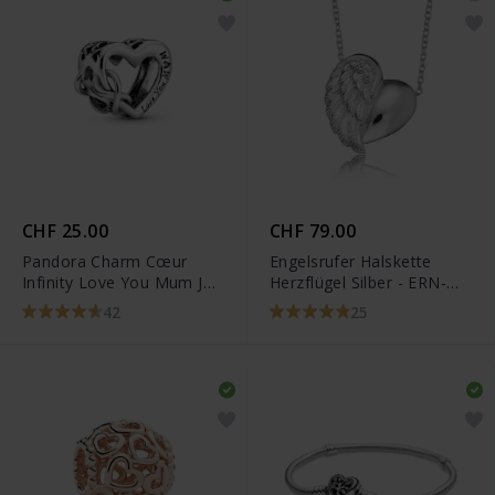
CHF 25.00
CHF 79.00
Pandora Charm Cœur
Engelsrufer Halskette
Infinity Love You Mum Je
Herzflügel Silber - ERN-
t'aime maman -
LILHEARTWING
42
25
798825C00