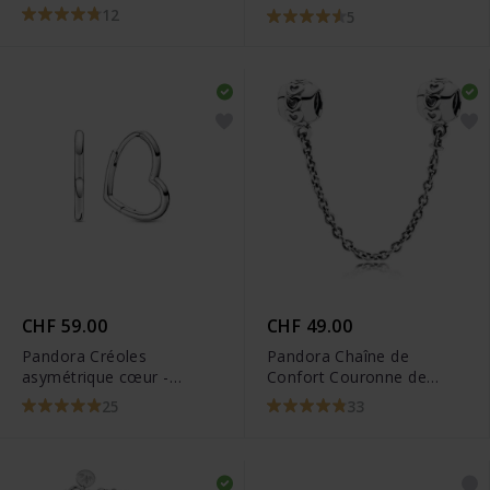
Blanc Métal rhodié -
12
5
5524421
CHF 59.00
CHF 49.00
Pandora Créoles
Pandora Chaîne de
asymétrique cœur -
Confort Couronne de
298307C00
Cœurs - 791088
25
33