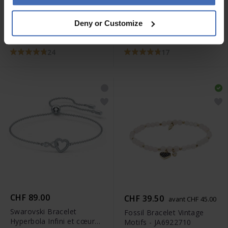
CHF 89.00
CHF 49.00
Deny or Customize
Pandora Moments
Pandora Charm Cœur
Bracelet Maille Serpent
Ouvert Perlé - 787516
Fermoir Cœur -
24
17
599539C00
CHF 89.00
CHF 39.50
avant CHF 45.00
Swarovski Bracelet
Fossil Bracelet Vintage
Hyperbola Infini et cœur
Motifs - JA6922710