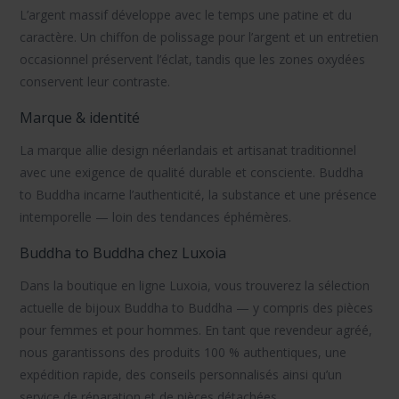
L’argent massif développe avec le temps une patine et du
caractère. Un
chiffon de polissage pour l’argent
et un entretien
occasionnel préservent l’éclat, tandis que les zones oxydées
conservent leur contraste.
Marque & identité
La marque allie
design néerlandais
et
artisanat traditionnel
avec une exigence de qualité durable et consciente.
Buddha
to Buddha
incarne l’authenticité, la substance et une présence
intemporelle — loin des tendances éphémères.
Buddha to Buddha chez Luxoia
Dans la boutique en ligne Luxoia, vous trouverez la sélection
actuelle de
bijoux Buddha to Buddha
— y compris des pièces
pour
femmes
et pour
hommes
. En tant que
revendeur agréé
,
nous garantissons des produits
100 % authentiques
, une
expédition rapide, des conseils personnalisés ainsi qu’un
service de réparation
et de
pièces détachées
.