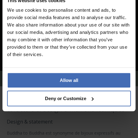
This website uses cookies
We use cookies to personalise content and ads, to
provide social media features and to analyse our traffic.
We also share information about your use of our site with
our social media, advertising and analytics partners who
may combine it with other information that you’ve
provided to them or that they’ve collected from your use
of their services.
Boucles d'oreilles Buddha to Buddha
Allow all
Bijoux Buddha to Buddha – Artisanat,
Deny or Customize
caractère & design à maillons iconiques
Design & statement
Buddha to Buddha
est synonyme de bijoux expressifs au