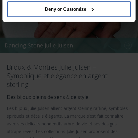
Deny or Customize
Dancing Stone Julie Julsen
Bijoux & Montres Julie Julsen –
Symbolique et élégance en argent
sterling
Des bijoux pleins de sens & de style
Les bijoux Julie Julsen
allient argent sterling raffiné, symboles
spirituels et détails élégants. La marque s’est fait connaître
avec ses délicats
pendentifs arbre de vie
et ses
designs
attrape-rêves
. Les collections Julie Julsen proposent des