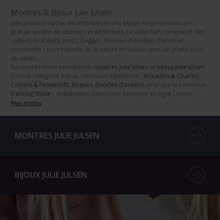
Montres & Bijoux Julie Julsen
Julie Julsen
propose des
montres
et des
bijoux
élégants dans une
grande variété de couleurs et de formes. La collection comprend des
colliers, bracelets, joncs, bagues, boucles d’oreilles, charms et
pendentifs – tous inspirés de la nature et réalisés avec un grand souci
du détail.
Découvrez notre sélection de
montres Julie Julsen
et
bijoux Julie Julsen
.
Dans la catégorie bijoux, retrouvez également :
Bracelets & Charms
,
Colliers & Pendentifs
,
Bagues
,
Boucles d’oreilles
ainsi que la collection
Dancing Stone
– disponibles dans notre boutique en ligne Luxoia.
Plus d'infos
MONTRES JULIE JULSEN
BIJOUX JULIE JULSEN