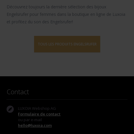
Découvrez toujours la dernière sélection des bijoux
Engelsrufer pour femmes dans la boutique en ligne de Luxoia
et profitez du son des Engelsrufer!
TOUS LES PRODUITS ENGELSRUFER
Contact
LUXOIA Webshop AG
Formulaire de contact
ou par e-mail
hello@luxoia.com