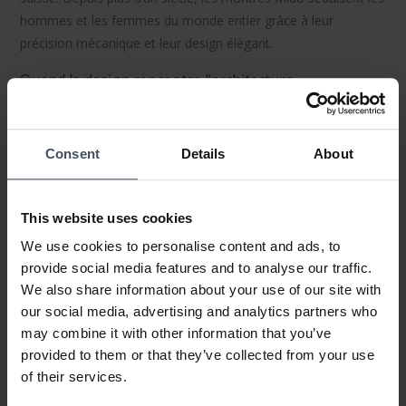
hommes et les femmes du monde entier grâce à leur
précision mécanique et leur design élégant.
Quand le design rencontre l’architecture
L’esthétique, l’authenticité et la fonctionnalité sont les piliers
du design Mido. De nombreuses collections s’inspirent
Consent
Details
About
directement de monuments architecturaux emblématiques à
travers le monde, reflétant harmonieusement forme et
technique horlogère suisse.
This website uses cookies
Collections emblématiques pour femmes et hommes
We use cookies to personalise content and ads, to
provide social media features and to analyse our traffic.
Parmi les lignes les plus appréciées figurent « Multifort », «
We also share information about your use of our site with
Commander », « Baroncelli », « Belluna », sans oublier la
our social media, advertising and analytics partners who
collection « Ocean Star ». Chaque modèle incarne un mélange
may combine it with other information that you’ve
unique de raffinement, d’ingéniosité mécanique et de style
provided to them or that they’ve collected from your use
intemporel.
of their services.
Matériaux et fonctions pour chaque style