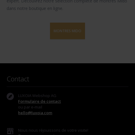
expert. Découvrez notre sélection complète de
montres Mido
dans notre boutique en ligne.
MONTRES MIDO
Contact
LUXOIA Webshop AG
Formulaire de contact
ou par e-mail
hello@luxoia.com
Nous nous réjouissons de votre visite!