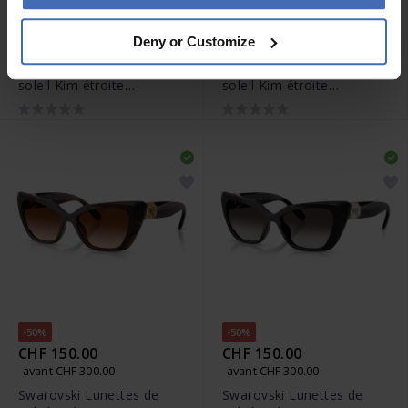
-75%
-75%
CHF 52.50
CHF 66.50
Deny or Customize
avant CHF 209.00
avant CHF 265.00
Thomas Sabo Lunettes de
Thomas Sabo Lunettes de
soleil Kim étroite
soleil Kim étroite
rectangulaire rouge foncé
rectangulaire - E0020-044-
- E0019-044-151-A
106-A
-50%
-50%
CHF 150.00
CHF 150.00
avant CHF 300.00
avant CHF 300.00
Swarovski Lunettes de
Swarovski Lunettes de