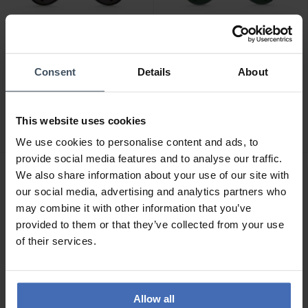
-75%
-75%
Consent
Details
About
CHF 66.50
CHF 40.00
avant CHF 265.00
avant CHF 159.00
Thomas Sabo Lunettes de
Thomas Sabo Lunettes de
This website uses cookies
soleil Harrison Pilot Ethno
soleil Harrison Pilot -
- E0002-043-106-A
E0001-044-115-A
We use cookies to personalise content and ads, to
provide social media features and to analyse our traffic.
We also share information about your use of our site with
our social media, advertising and analytics partners who
may combine it with other information that you’ve
provided to them or that they’ve collected from your use
of their services.
Allow all