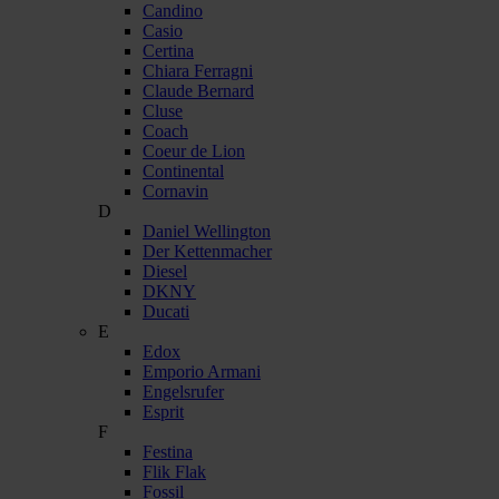
Candino
Casio
Certina
Chiara Ferragni
Claude Bernard
Cluse
Coach
Coeur de Lion
Continental
Cornavin
D
Daniel Wellington
Der Kettenmacher
Diesel
DKNY
Ducati
E
Edox
Emporio Armani
Engelsrufer
Esprit
F
Festina
Flik Flak
Fossil