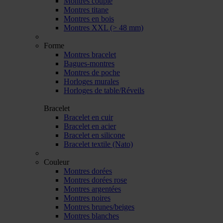
Montres couple
Montres titane
Montres en bois
Montres XXL (> 48 mm)
Forme
Montres bracelet
Bagues-montres
Montres de poche
Horloges murales
Horloges de table/Réveils
Bracelet
Bracelet en cuir
Bracelet en acier
Bracelet en silicone
Bracelet textile (Nato)
Couleur
Montres dorées
Montres dorées rose
Montres argentées
Montres noires
Montres brunes/beiges
Montres blanches