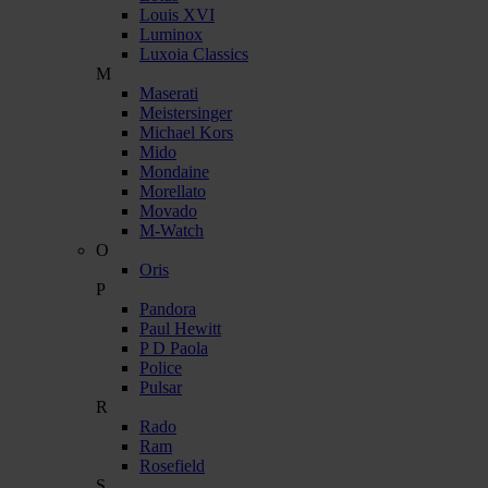
Louis XVI
Luminox
Luxoia Classics
M
Maserati
Meistersinger
Michael Kors
Mido
Mondaine
Morellato
Movado
M-Watch
O
Oris
P
Pandora
Paul Hewitt
P D Paola
Police
Pulsar
R
Rado
Ram
Rosefield
S