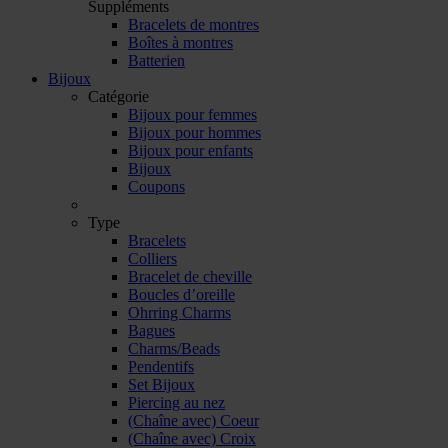
Suppléments
Bracelets de montres
Boîtes à montres
Batterien
Bijoux
Catégorie
Bijoux pour femmes
Bijoux pour hommes
Bijoux pour enfants
Bijoux
Coupons
Type
Bracelets
Colliers
Bracelet de cheville
Boucles d’oreille
Ohrring Charms
Bagues
Charms/Beads
Pendentifs
Set Bijoux
Piercing au nez
(Chaîne avec) Coeur
(Chaîne avec) Croix