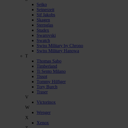
Seiko
Seinerzeit
Sif Jakobs
Skagen
Sternglas
Studex
Swarovski
Swatch
Swiss Military by Chrono
Swiss Military Hanowa
T
Thomas Sabo
Timberland
Ti Sento Milano
Tissot
Tommy Hilfiger
Tory Burch
Traser
V
Victorinox
W
Wenger
X
Xenox
Z