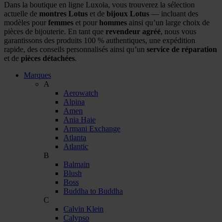
Dans la boutique en ligne Luxoia, vous trouverez la sélection
actuelle de
montres Lotus
et de
bijoux Lotus
— incluant des
modèles pour
femmes
et pour
hommes
ainsi qu’un large choix de
pièces de bijouterie. En tant que
revendeur agréé
, nous vous
garantissons des produits 100 % authentiques, une expédition
rapide, des conseils personnalisés ainsi qu’un
service de réparation
et de
pièces détachées
.
Marques
A
Aerowatch
Alpina
Amen
Ania Haie
Armani Exchange
Atlanta
Atlantic
B
Balmain
Blush
Boss
Buddha to Buddha
C
Calvin Klein
Calypso