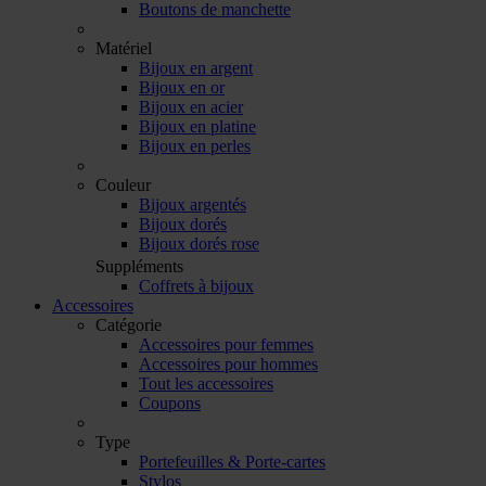
Boutons de manchette
Matériel
Bijoux en argent
Bijoux en or
Bijoux en acier
Bijoux en platine
Bijoux en perles
Couleur
Bijoux argentés
Bijoux dorés
Bijoux dorés rose
Suppléments
Coffrets à bijoux
Accessoires
Catégorie
Accessoires pour femmes
Accessoires pour hommes
Tout les accessoires
Coupons
Type
Portefeuilles & Porte-cartes
Stylos