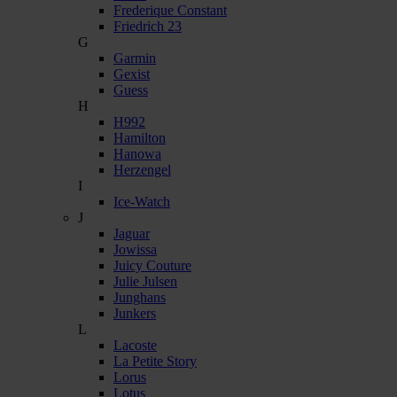
Frederique Constant
Friedrich 23
G
Garmin
Gexist
Guess
H
H992
Hamilton
Hanowa
Herzengel
I
Ice-Watch
J
Jaguar
Jowissa
Juicy Couture
Julie Julsen
Junghans
Junkers
L
Lacoste
La Petite Story
Lorus
Lotus