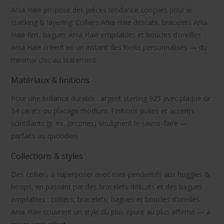
Ania Haie
propose des pièces tendance conçues pour le
stacking & layering
.
Colliers Ania Haie
délicats,
bracelets Ania
Haie
fins,
bagues Ania Haie
empilables et
boucles d’oreilles
Ania Haie
créent en un instant des looks personnalisés — du
minimal chic au statement.
Matériaux & finitions
Pour une brillance durable :
argent sterling 925
avec
plaqué or
14 carats
ou
placage rhodium
. Finitions polies et accents
scintillants (p. ex. zircones) soulignent le savoir-faire —
parfaits au quotidien.
Collections & styles
Des
colliers
à superposer avec mini-pendentifs aux
huggies &
hoops
, en passant par des
bracelets
délicats et des
bagues
empilables :
colliers
,
bracelets
,
bagues
et
boucles d’oreilles
Ania Haie
couvrent un style du plus épuré au plus affirmé — à