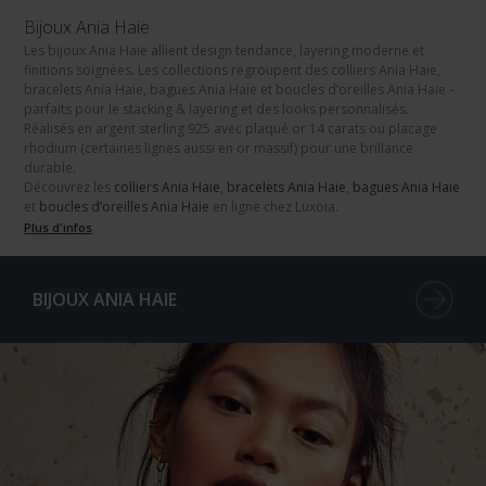
Bijoux Ania Haie
Les
bijoux Ania Haie
allient design tendance, layering moderne et
finitions soignées. Les collections regroupent des
colliers Ania Haie
,
bracelets Ania Haie
,
bagues Ania Haie
et
boucles d’oreilles Ania Haie
-
parfaits pour le
stacking & layering
et des looks personnalisés.
Réalisés en
argent sterling 925
avec
plaqué or 14 carats
ou
placage
rhodium
(certaines lignes aussi en or massif) pour une brillance
durable.
Découvrez les
colliers Ania Haie
,
bracelets Ania Haie
,
bagues Ania Haie
et
boucles d’oreilles Ania Haie
en ligne chez Luxoia.
Plus d'infos
BIJOUX ANIA HAIE