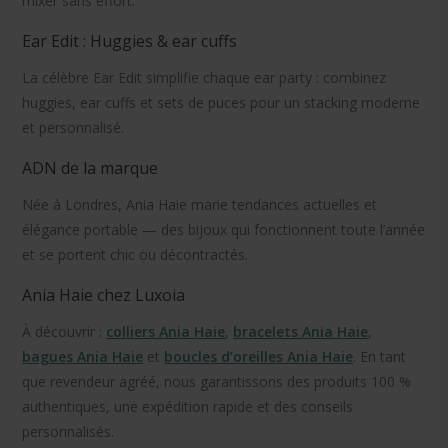
mixer sans effort.
Ear Edit : Huggies & ear cuffs
La célèbre
Ear Edit
simplifie chaque ear party : combinez
huggies
,
ear cuffs
et sets de puces pour un stacking moderne
et personnalisé.
ADN de la marque
Née à
Londres
, Ania Haie marie tendances actuelles et
élégance portable — des bijoux qui fonctionnent toute l’année
et se portent chic ou décontractés.
Ania Haie chez Luxoia
À découvrir :
colliers Ania Haie
,
bracelets Ania Haie
,
bagues Ania Haie
et
boucles d’oreilles Ania Haie
. En tant
que revendeur agréé, nous garantissons des
produits 100 %
authentiques
, une expédition rapide et des conseils
personnalisés.