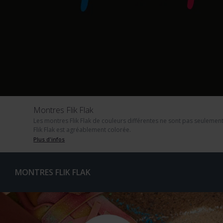
Montres Flik Flak
Les montres Flik Flak de couleurs différentes ne sont pas seulement
Flik Flak est agréablement colorée.
Plus d'infos
MONTRES FLIK FLAK