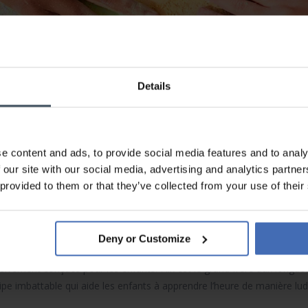
Details
MONTRES FLIK FLAK
e content and ads, to provide social media features and to analy
 our site with our social media, advertising and analytics partn
 provided to them or that they’ve collected from your use of their
 en s’amusant avec la précision suisse
Deny or Customize
sivement conçues pour les enfants. Flik est le grand frère aux longues
ipe imbattable qui aide les enfants à apprendre l’heure de manière lu