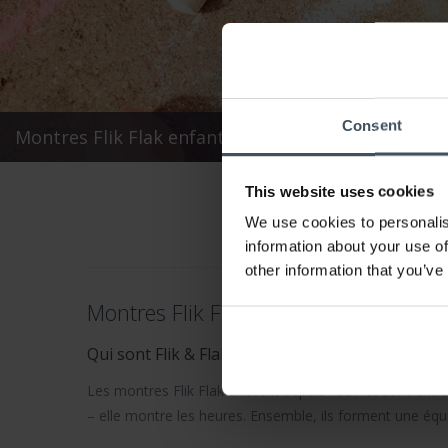
Consent
Montres Flik Flak enfants
This website uses cookies
We use cookies to personalis
information about your use of
other information that you’ve
Montres Flik Flak – Apprendre l’heure
Qui sont Flik & Flak ?
Les montres Flik Flak
existent depuis 1987 et sont exclu
– elle montre les heures. Ensemble, ils forment une équ