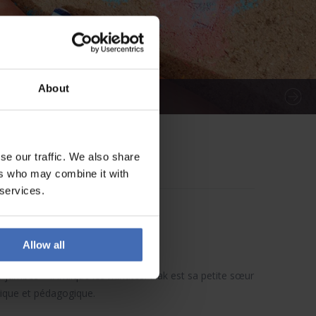
About
se our traffic. We also share
ers who may combine it with
 services.
Allow all
 jambes – il indique les minutes. Flak est sa petite sœur
dique et pédagogique.