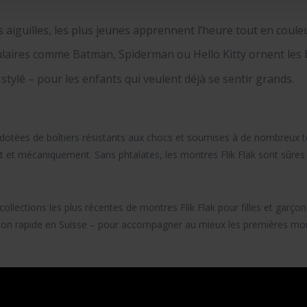
 les aiguilles, les plus jeunes apprennent l’heure tout en cou
ulaires comme Batman, Spiderman ou Hello Kitty ornent les b
stylé – pour les enfants qui veulent déjà se sentir grands.
dotées de boîtiers résistants aux chocs et soumises à de nombreux tes
 et mécaniquement. Sans phtalates, les montres Flik Flak sont sûres
collections les plus récentes de
montres Flik Flak
pour filles et garço
ison rapide en Suisse – pour accompagner au mieux les premières mon