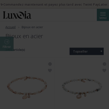
✨Commandez maintenant et payez plus tard avec Twint PayLater.
Reche
MENU
Accueil
Bijoux en acier
Bijoux en acier
Filtrer
2495 article(s)
Topseller