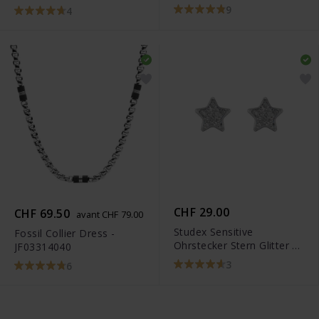
9
4
CHF 29.00
CHF 69.50
avant CHF 79.00
Studex Sensitive
Fossil Collier Dress -
Ohrstecker Stern Glitter -
JF03314040
STX-11174P
3
6