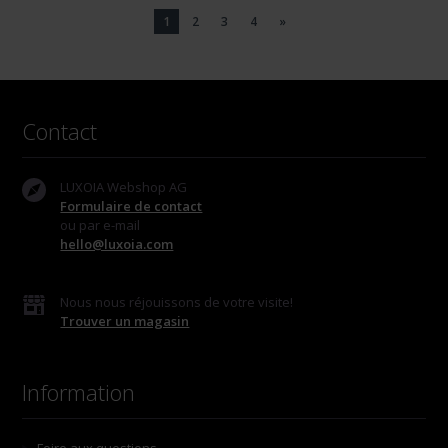
1
2
3
4
»
Contact
LUXOIA Webshop AG
Formulaire de contact
ou par e-mail
hello@luxoia.com
Nous nous réjouissons de votre visite!
Trouver un magasin
Information