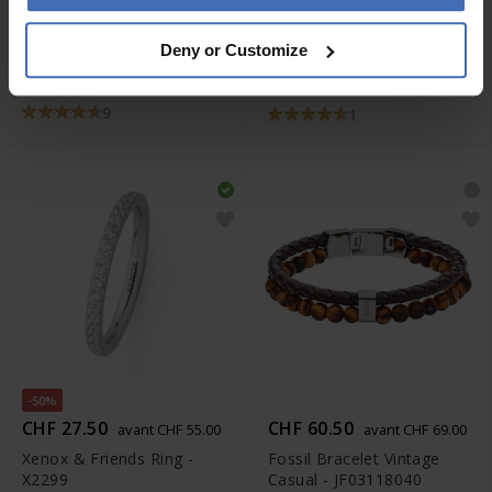
CHF 109.00
CHF 75.00
avant CHF 85.00
Deny or Customize
Maserati JW Armband -
Fossil Bracelet Vintage
JM419ASC01
Casual - JF03098001
9
1
-50%
CHF 27.50
CHF 60.50
avant CHF 55.00
avant CHF 69.00
Xenox & Friends Ring -
Fossil Bracelet Vintage
X2299
Casual - JF03118040