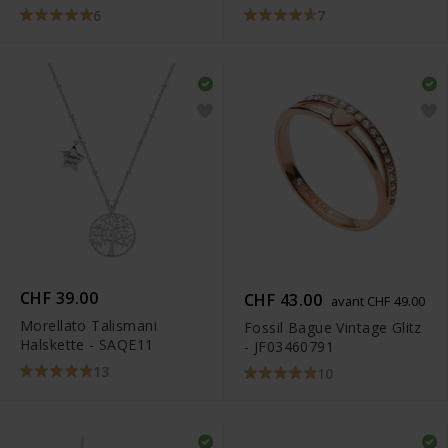
JF02763040
6
7
CHF 39.00
CHF 43.00
avant CHF 49.00
Morellato Talismani
Fossil Bague Vintage Glitz
Halskette - SAQE11
- JF03460791
13
10