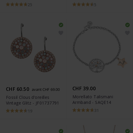
25
5
CHF 39.00
CHF 60.50
avant CHF 69.00
Morellato Talismani
Fossil Clous d’oreilles
Armband - SAQE14
Vintage Glitz - JF01737791
31
19