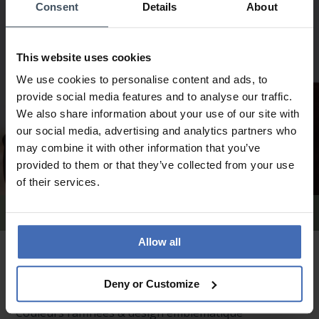
Consent
Details
About
This website uses cookies
We use cookies to personalise content and ads, to
provide social media features and to analyse our traffic.
We also share information about your use of our site with
our social media, advertising and analytics partners who
may combine it with other information that you’ve
provided to them or that they’ve collected from your use
of their services.
Bijoux Emporio Armani hommes
Allow all
Montres & Bijoux Emporio Armani –
Élégance intemporelle au style italien
Deny or Customize
Couleurs raffinées & design emblématique