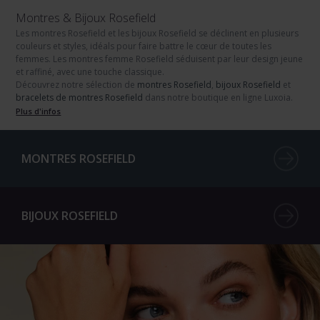
Montres & Bijoux Rosefield
Les montres Rosefield
et
les bijoux Rosefield
se déclinent en plusieurs
couleurs et styles, idéals pour faire battre le cœur de toutes les
femmes. Les
montres femme Rosefield
séduisent par leur design jeune
et raffiné, avec une touche classique.
Découvrez notre sélection de
montres Rosefield
,
bijoux Rosefield
et
bracelets de montres Rosefield
dans notre boutique en ligne Luxoia.
Plus d'infos
MONTRES ROSEFIELD
BIJOUX ROSEFIELD