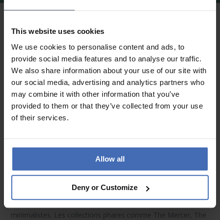
Montres & Bijoux Rosefield – Élégance
This website uses cookies
moderne inspirée par Amsterdam & New
We use cookies to personalise content and ads, to
York
provide social media features and to analyse our traffic.
We also share information about your use of our site with
Minimalisme urbain avec du caractère
our social media, advertising and analytics partners who
Les
montres Rosefield
fusionnent le design minimaliste
may combine it with other information that you’ve
d’Amsterdam avec l’audace mode de New York. Leurs
provided to them or that they’ve collected from your use
bracelets fins en acier inoxydable ou en cuir véritable
of their services.
s’associent à des boîtiers épurés et raffinés. En or rose,
argent, or ou tons pastel subtils – chaque modèle reflète une
esthétique féminine et moderne.
Allow all
Cadrans raffinés & collections emblématiques
Deny or Customize
Chaque
montre Rosefield
se distingue par ses détails de
cadran – nacre scintillante, finition soleil ou index
minimalistes. Les collections phares comme
The Mercer
,
The