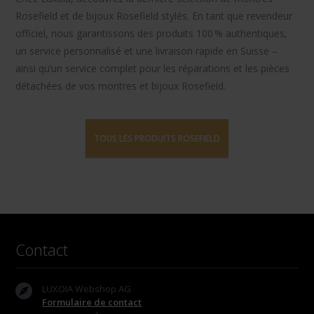
Rosefield
et de
bijoux Rosefield
stylés. En tant que revendeur
officiel, nous garantissons des produits 100 % authentiques,
un service personnalisé et une livraison rapide en Suisse –
ainsi qu’un service complet pour les réparations et les pièces
détachées de vos montres et bijoux Rosefield.
TOUS LES PRODUITS ROSEFIELD
Contact
LUXOIA Webshop AG
Formulaire de contact