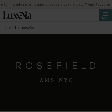
✨Commandez maintenant et payez plus tard avec Twint PayLater.
Reche
MENU
Accueil
Rosefield