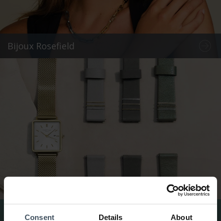
Bijoux Rosefield
Bracelets de montres Rosefield
Consent
Details
About