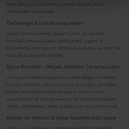
West Village
et
The Bowery
incarnent un style urbain,
cosmopolite et personnel.
Technologie & confort au quotidien
Dotées de
mouvements à quartz
précis, les montres
Rosefield sont aussi fiables qu’élégantes. Légères et
polyvalentes, elles passent facilement du bureau au dîner, ou
d’un café à une soirée habillée.
Bijoux Rosefield – Délicats. Féminins. Contemporains.
Les
bijoux Rosefield
expriment la même élégance moderne
que leurs montres. Choisissez parmi des bagues, bracelets,
colliers et boucles d’oreilles en
argent
,
or
ou
or rose
–
souvent ornés de fines gravures ou de zirconias étincelants.
Légers, minimalistes, faciles à superposer ou à porter seuls.
Achetez les montres & bijoux Rosefield chez Luxoia
Chez Luxoia, découvrez la dernière sélection de
montres