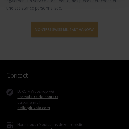
également un service après-vente, des pièces détachées et
une assistance personnalisée.
MONTRES SWISS MILITARY HANOWA
Contact
LUXOIA Webshop AG
Formulaire de contact
ou par e-mail
hello@luxoia.com
Nous nous réjouissons de votre visite!