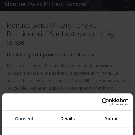
Montres Swiss Military Hanowa
Montres Swiss Military Hanowa –
Fonctionnalité & robustesse au design
suisse
Un style sportif pour un mode de vie actif
Les
montres Swiss Military Hanowa
allient la précision
horlogère suisse à une esthétique sportive et militaire. La
palette de couleurs des montres Swiss Military Hanowa va du
rouge, bleu, violet et jaune aux classiques noir et blanc –
chaque montre Swiss Military Hanowa trouve sa place au
poignet de l’aventurier moderne.
Matériaux & confort au quotidien
Consent
Details
About
Des bracelets en silicone souple avec boucle ardillon et des
boîtiers en acier inoxydable robuste font des
montres Swiss