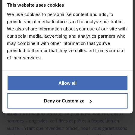
This website uses cookies
Military Hanowa
des partenaires idéaux pour les loisirs, le
sport ou le travail. La plupart des montres Swiss Military
We use cookies to personalise content and ads, to
Hanowa sont dotés de
verres saphir
résistants aux rayures.
provide social media features and to analyse our traffic.
We also share information about your use of our site with
Technologie & fonctionnalités
our social media, advertising and analytics partners who
may combine it with other information that you’ve
Les montres Swiss Military Hanowa sont équipées de
provided to them or that they’ve collected from your use
mouvements à quartz
fiables (à pile) assurant une lecture
of their services.
précise de l’heure. De nombreux modèles intègrent des
affichages de la date
, des
chronographes
(fonction de
chronomètre) ou encore une
lunette tournante
– utilisables
via des boutons latéraux ergonomiques.
Allow all
Montres Swiss Military Hanowa chez Luxoia
Deny or Customize
Dans la boutique en ligne Luxoia, vous découvrez la collection
actuelle de
montres Swiss Military Hanowa
pour femmes et
hommes – originales, certifiées et prêtes à l’expédition en
Suisse. En tant que revendeur officiel, nous vous garantissons