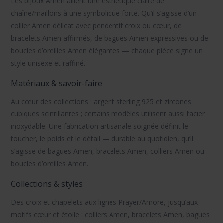
Les
bijoux Amen
allient une esthétique claire de
chaîne/maillons à une symbolique forte. Qu’il s’agisse d’un
collier Amen
délicat avec pendentif croix ou cœur, de
bracelets Amen
affirmés, de
bagues Amen
expressives ou de
boucles d’oreilles Amen
élégantes — chaque pièce signe un
style unisexe et raffiné.
Matériaux & savoir-faire
Au cœur des collections :
argent sterling 925
et
zircones
cubiques
scintillantes ; certains modèles utilisent aussi l’
acier
inoxydable
. Une
fabrication artisanale
soignée définit le
toucher, le poids et le détail — durable au quotidien, qu’il
s’agisse de
bagues Amen
,
bracelets Amen
,
colliers Amen
ou
boucles d’oreilles Amen
.
Collections & styles
Des
croix
et
chapelets
aux lignes
Prayer
/
Amore
, jusqu’aux
motifs
cœur
et
étoile
:
colliers Amen
,
bracelets Amen
,
bagues