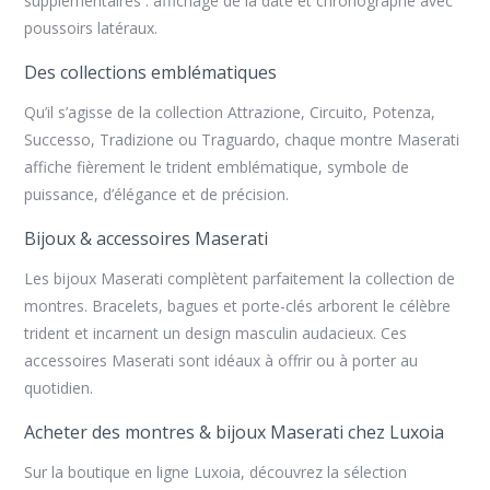
supplémentaires :
affichage de la date
et
chronographe
avec
poussoirs latéraux.
Des collections emblématiques
Qu’il s’agisse de la collection
Attrazione
,
Circuito
,
Potenza
,
Successo
,
Tradizione
ou
Traguardo
, chaque
montre Maserati
affiche fièrement le trident emblématique, symbole de
puissance, d’élégance et de précision.
Bijoux & accessoires Maserati
Les bijoux Maserati
complètent parfaitement la collection de
montres. Bracelets, bagues et porte-clés arborent le célèbre
trident et incarnent un design masculin audacieux. Ces
accessoires Maserati
sont idéaux à offrir ou à porter au
quotidien.
Acheter des montres & bijoux Maserati chez Luxoia
Sur la boutique en ligne Luxoia, découvrez la sélection