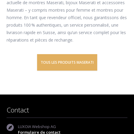
actuelle de
montres Maserati
,
bijoux Maserati
et
accessoires
Maserati
– y compris
montres pour femme
et
montres pour
homme
. En tant que revendeur officiel, nous garantissons des
produits 100 % authentiques, un service personnalisé, une
livraison rapide en Suisse, ainsi qu’un service complet pour les
réparations et pièces de rechange.
TOUS LES PRODUITS MASERATI
Contact
LUXOIA Webshop AG
Formulaire de contact