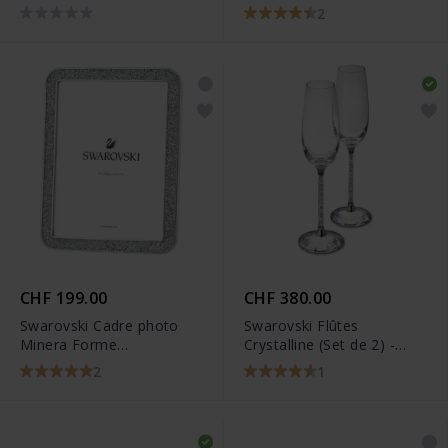
13225-13
11029-19
2
CHF 199.00
CHF 380.00
Swarovski Cadre photo
Swarovski Flûtes
Minera Forme
Crystalline (Set de 2) -
rectangulaire Moyen Ton
255678
2
1
argenté - 5351296