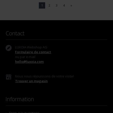
1
2
3
4
»
Contact
LUXOIA Webshop AG
Formulaire de contact
ou par e-mail
hello@luxoia.com
Nous nous réjouissons de votre visite!
Trouver un magasin
Information