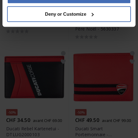
-50%
CHF 550.00
CHF 175.00
Deny or Customize
avant CHF 350.00
Swarovski Star Wars Obi-
Swarovski Holiday Cheers
Wan Kenobi - 5619211
Père Noël - 5630337
-50%
-50%
CHF 34.50
CHF 49.50
avant CHF 69.00
avant CHF 99.00
Ducati Rebel Kartenetui -
Ducati Smart
DTLUG2000103
Portemonnaie -