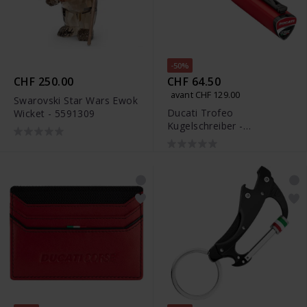
-50%
CHF 250.00
CHF 64.50
avant CHF 129.00
Swarovski Star Wars Ewok
Ducati Trofeo
Wicket - 5591309
Kugelschreiber -
DTRGB2100210