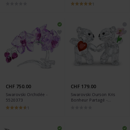
de Pain d’épice - 5627607
1
CHF 750.00
CHF 179.00
Swarovski Orchidée -
Swarovski Ourson Kris
5520373
Bonheur Partagé -
5558892
1