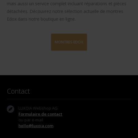
mais aussi un service complet incluant réparations et pièces
détachées. Découvrez notre sélection actuelle de montres
Edox dans notre boutique en ligne.
MONTRES EDOX
Contact
LUXOIA Webshop AG
Formulaire de contact
ou par e-mail
hello@luxoia.com