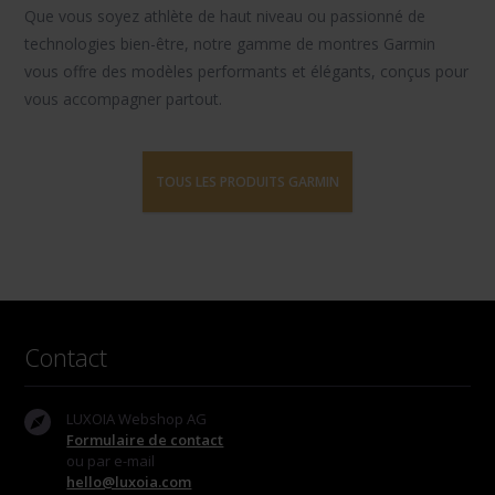
Que vous soyez athlète de haut niveau ou passionné de
technologies bien-être, notre gamme de montres Garmin
vous offre des modèles performants et élégants, conçus pour
vous accompagner partout.
TOUS LES PRODUITS GARMIN
Contact
LUXOIA Webshop AG
Formulaire de contact
ou par e-mail
hello@luxoia.com