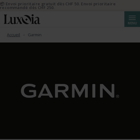
📦 Envoi prioritaire gratuit dès CHF 50. Envoi prioritaire
recommandé dès CHF 250.
Reche
MENU
Accueil
Garmin