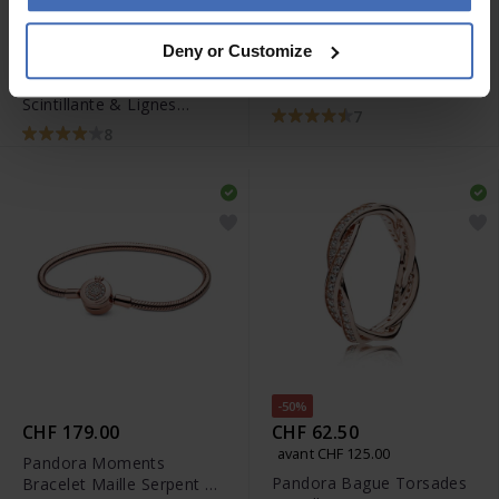
-50%
CHF 112.50
CHF 43.00
avant CHF 49.00
Deny or Customize
avant CHF 225.00
Fossil Collier Drew -
Pandora Bague
JF03021791
Scintillante & Lignes
7
Polies - 180919CZ
8
-50%
CHF 179.00
CHF 62.50
avant CHF 125.00
Pandora Moments
Pandora Bague Torsades
Bracelet Maille Serpent O