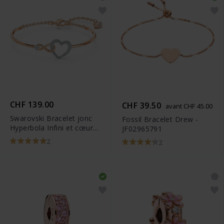
CHF 139.00
CHF 39.50
avant CHF 45.00
Swarovski Bracelet jonc
Fossil Bracelet Drew -
Hyperbola Infini et cœur
JF02965791
Blanc Finition mix de
2
2
métal - 5518869