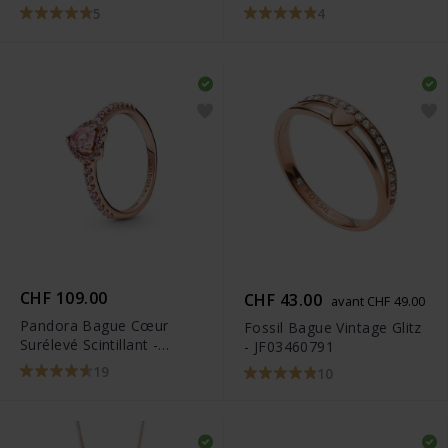
Medium Blanc Placage de
5
4
ton or rosé - 5240513
CHF 109.00
CHF 43.00
avant CHF 49.00
Pandora Bague Cœur
Fossil Bague Vintage Glitz
Surélevé Scintillant -
- JF03460791
188421C04
19
10