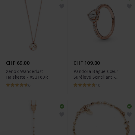
CHF 69.00
CHF 109.00
Xenox Wanderlust
Pandora Bague Cœur
Halskette - XS3160R
Surélevé Scintillant -
188421C02
6
10