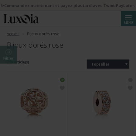
✨Commandez maintenant et payez plus tard avec Twint PayLater.
Reche
MENU
Accueil
Bijoux dorés rose
Bijoux dorés rose
Filtrer
219 article(s)
Topseller