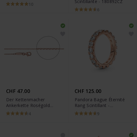
Scintillante - 180892CZ
Couronné Scintillant -
10
589046C01
6
CHF 47.00
CHF 125.00
Der Kettenmacher
Pandora Bague Éternité
Ankerkette Roségold
Rang Scintillant -
Diamantiert
180050C01
4
9