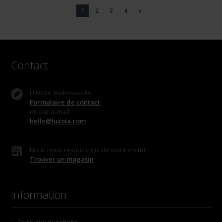
1
2
3
4
»
Contact
LUXOIA Webshop AG
Formulaire de contact
ou par e-mail
hello@luxoia.com
Nous nous réjouissons de votre visite!
Trouver un magasin
Information