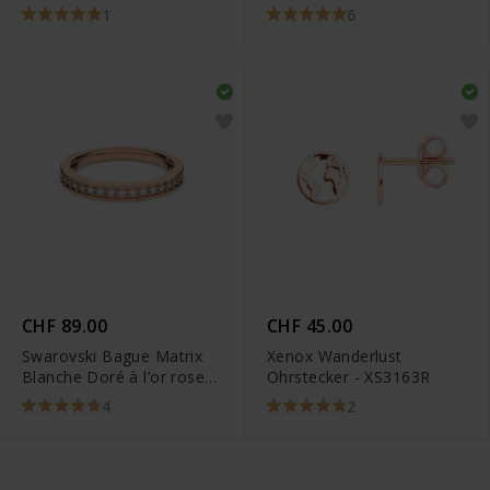
Blanc Placage de ton or
189302C01
1
6
rosé - 5367845
CHF 89.00
CHF 45.00
Swarovski Bague Matrix
Xenox Wanderlust
Blanche Doré à l’or rose
Ohrstecker - XS3163R
18 carats
4
2