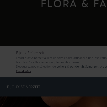
Bijoux Seinerzeit
Les bijoux Seinerzeit
allient un savoir-faire artisanal à une inspirati
boucles d’oreilles Seinerzeit
pleines de charme.
Découvrez notre sélection de
colliers & pendentifs Seinerzeit
,
brace
Plus d'infos
BIJOUX SEINERZEIT