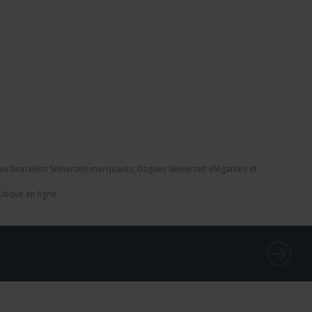
aux
bracelets Seinerzeit
marquants,
bagues Seinerzeit
élégantes et
tique en ligne.