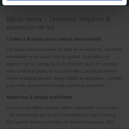
Bijoux Xenox – Tendance, élégance &
expression de soi
Couleurs & styles pour chaque personnalité
Les bijoux Xenox
incarnent un style de vie moderne, une forte
individualité et un savoir-faire de qualité. Disponibles en
argent et en or classiques, ils se déclinent aussi en couleurs
vives comme le jaune, le rose ou le bleu.
Les bijoux femme
Xenox
séduisent par leur design raffiné et audacieux – parfaits
pour celles qui aiment les looks colorés et expressifs.
Matériaux & détails scintillants
Des
clous d’oreilles
,
créoles
,
colliers
,
pendentifs
ou
bracelets
– de nombreuses pièces sont fabriquées en
argent sterling
925
, parfois dorées ou ornées de
zircons étincelants
. Des