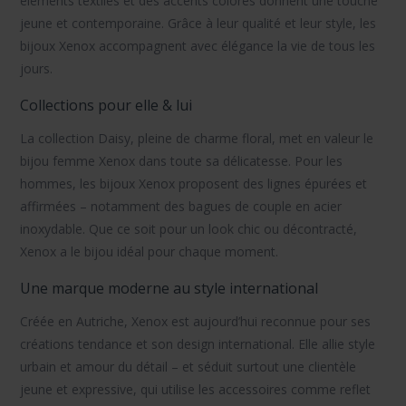
éléments textiles et des accents colorés donnent une touche
jeune et contemporaine. Grâce à leur qualité et leur style,
les
bijoux Xenox
accompagnent avec élégance la vie de tous les
jours.
Collections pour elle & lui
La collection
Daisy
, pleine de charme floral, met en valeur le
bijou femme Xenox
dans toute sa délicatesse. Pour les
hommes,
les bijoux Xenox
proposent des lignes épurées et
affirmées – notamment des
bagues de couple
en acier
inoxydable. Que ce soit pour un look chic ou décontracté,
Xenox a le bijou idéal pour chaque moment.
Une marque moderne au style international
Créée en Autriche, Xenox est aujourd’hui reconnue pour ses
créations tendance et son design international. Elle allie style
urbain et amour du détail – et séduit surtout une clientèle
jeune et expressive, qui utilise les accessoires comme reflet