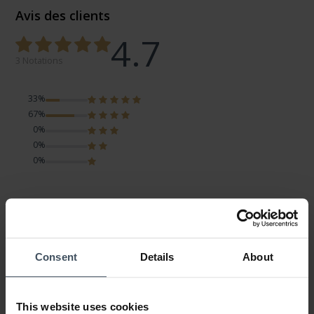
Avis des clients
4.7
3 Notations
33%
67%
0%
0%
0%
Studex Ohrringe
Avis par katrin
mercredi, 1 février 2023
LOOK
Consent
Details
About
VALEUR-PRIX
QUALITÉ
Die Ohrringe sind von guter Qualität
This website uses cookies