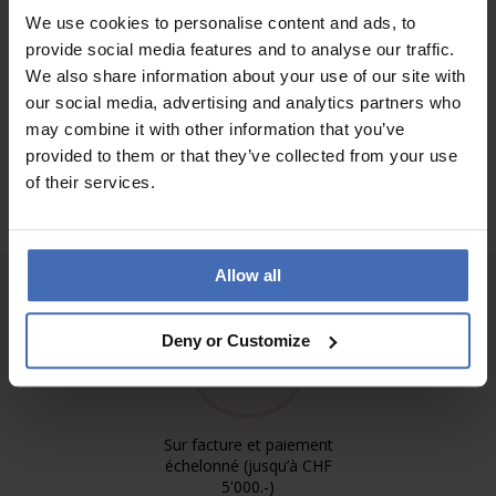
We use cookies to personalise content and ads, to
provide social media features and to analyse our traffic.
AUX AVIS DES CLIENTS
We also share information about your use of our site with
our social media, advertising and analytics partners who
may combine it with other information that you’ve
provided to them or that they’ve collected from your use
of their services.
Allow all
Deny or Customize
Sur facture et paiement
échelonné (jusqu’à CHF
5'000.-)