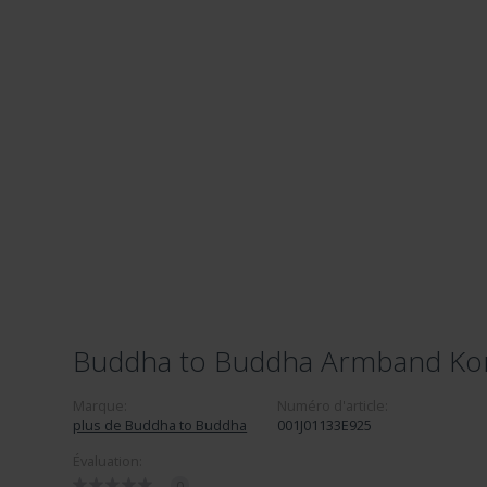
Buddha to Buddha Armband Kord
Marque:
Numéro d'article:
plus de Buddha to Buddha
001J01133E925
Évaluation:
0