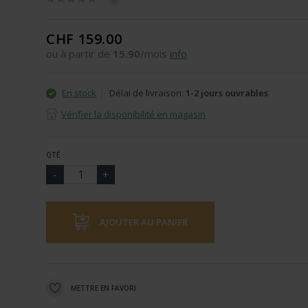
CHF 159.00
ou à partir de
15.90
/mois
info
En stock
Délai de livraison:
1-2 jours ouvrables
Vérifier la disponibilité en magasin
QTÉ
AJOUTER AU PANIER
METTRE EN FAVORI