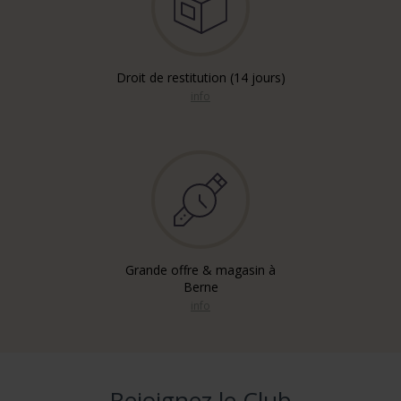
Droit de restitution (14 jours)
info
Grande offre & magasin à
Berne
info
Rejoignez le Club