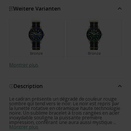
Weitere Varianten
Bronze
Bronze
Montrer plus
Description
Bronze
Bronze
Le cadran présente un dégradé de couleur rouge
x Cameron Norrie Limited
Bronze
Bronze
Set
Set
Set
Set
Set
Set
sombre qui tend vers le noir. Le noir est repris par
Edition
la lunette rotative en céramique haute technologie
noire. Un sublime bracelet à trois rangées en acier
inoxydable souligne la puissante première
impression, conférant une aura aussi mystique ...
Montrer plus