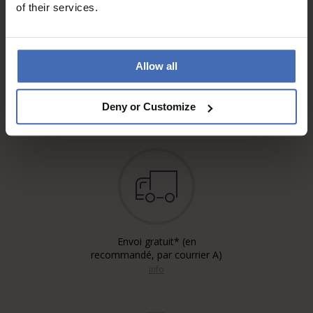
of their services.
Sur facture et paiement
Allow all
échelonné (jusqu’à CHF
5'000.-)
info
Deny or Customize
Envoi gratuit* (en
recommandé, par courrier A)
info