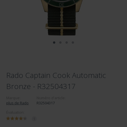
Rado Captain Cook Automatic
Bronze - R32504317
Marque:
Numéro d'article:
plus de Rado
R32504317
Évaluation:
1