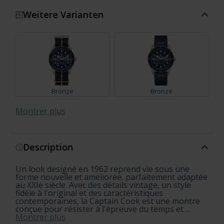
Weitere Varianten
Bronze
Bronze
Montrer plus
Description
Bronze
Bronze
Un look designé en 1962 reprend vie sous une
x Cameron Norrie Limited
Set
Set
Set
Bronze
Set
Set
Set
forme nouvelle et améliorée, parfaitement adaptée
Edition
au XXIe siècle. Avec des détails vintage, un style
fidèle à l'original et des caractéristiques
contemporaines, la Captain Cook est une montre
conçue pour résister à l'épreuve du temps et ...
Montrer plus