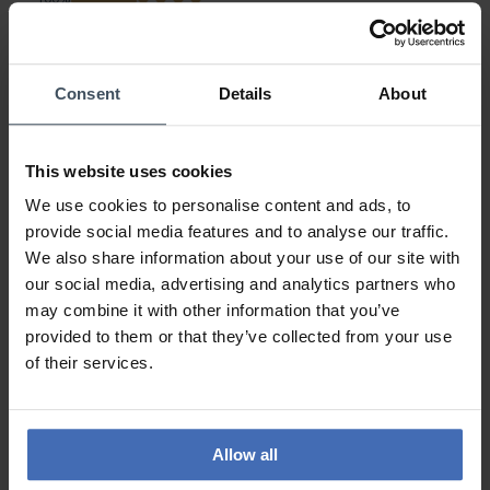
0%
0%
0%
Consent
Details
About
Uhr gesehen und getragen
This website uses cookies
Avis par Wagi63
dimanche, 9 mai 2021
We use cookies to personalise content and ads, to
LOOK
VALEUR-PRIX
provide social media features and to analyse our traffic.
QUALITÉ
We also share information about your use of our site with
our social media, advertising and analytics partners who
Die Qualität kann man erst nach einer gewissen Zeit
may combine it with other information that you’ve
beurteilen. Das Design finde ich Hammer.
provided to them or that they’ve collected from your use
Den Preis wenn die Qulität dann stimmt ist in Ordnung.
of their services.
AUX AVIS DES CLIENTS
Allow all