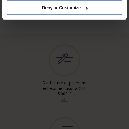
Deny or Customize
Sur facture et paiement
échelonné (jusqu’à CHF
5'000.-)
info