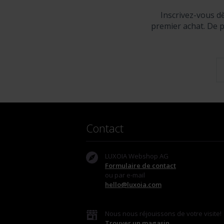
Inscrivez-vous d
premier achat. De p
Contact
LUXOIA Webshop AG
Formulaire de contact
ou par e-mail
hello@luxoia.com
Nous nous réjouissons de votre visite!
Trouver un magasin