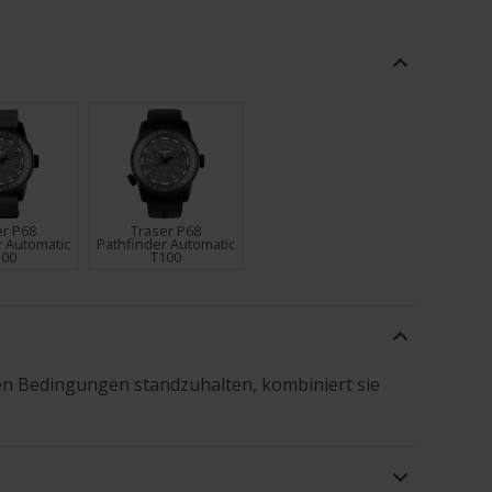
er P68
Traser P68
r Automatic
Pathfinder Automatic
100
T100
sten Bedingungen standzuhalten, kombiniert sie