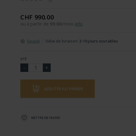
CHF 990.00
ou à partir de
99.00
/mois
info
Epuisé
Délai de livraison:
3-10 jours ouvrables
QTÉ
AJOUTER AU PANIER
METTRE EN FAVORI