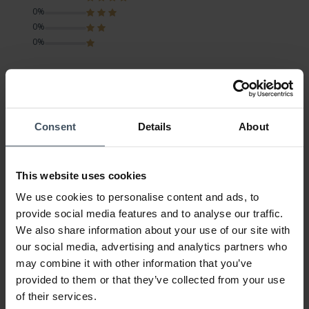
0%
0%
0%
Grosse wunderschöne Traser Automatik Uhr
Avis par El pistolero
mercredi, 19 mai 2021
Consent
Details
About
LOOK
VALEUR-PRIX
QUALITÉ
This website uses cookies
Die Uhr hat Saphirglas, welches im Gegensatz der Officer Pro
über dem Edelstahlgehäuse ist.
We use cookies to personalise content and ads, to
Das heisst wenn die Uhr zum Beispiel entlang einer Wand
provide social media features and to analyse our traffic.
schrammt, das Gehäuse trotzdem schwarz bleibt.
We also share information about your use of our site with
our social media, advertising and analytics partners who
Dem Glas passiert nichts. Gute Ablesbarkeit am Tag und in
may combine it with other information that you’ve
der Nacht, gute Gangreserve.
provided to them or that they’ve collected from your use
Schade dass die Datumsanzeige nicht vergössert wird mit
of their services.
Lupe (ab 45 habe ich langsam Probleme mit dem nahen