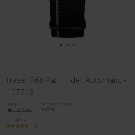
traser P68 Pathfinder Automatic -
107718
Marque:
Numéro d'article:
plus de Traser
107718
Évaluation:
1