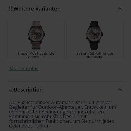
Weitere Varianten
Traser P68 Pathfinder
Traser P68 Pathfinder
Automatic
Automatic
Montrer plus
Description
Traser P68 Pathfinder
Traser P68 Pathfinder
Automatic
Automatic
Die P68 Pathfinder Automatic ist Ihr ultimativer
Traser P68 Pathfinder
traser P68 Pathfinder
Traser P68 Pathfinder
Begleiter für Outdoor-Abenteuer. Entwickelt, um
Automatic T100
Automatic
Automatic T100
den härtesten Bedingungen standzuhalten,
kombiniert sie robustes Design mit
fortschrittlichen Funktionen, um Sie durch jedes
Gelände zu führen.