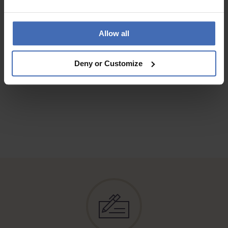
kleinen Sehen).
Wichtig: die Uhr ist relativ gross, also nichts für allzu dünne
Arme!
Allow all
Deny or Customize
AUX AVIS DES CLIENTS