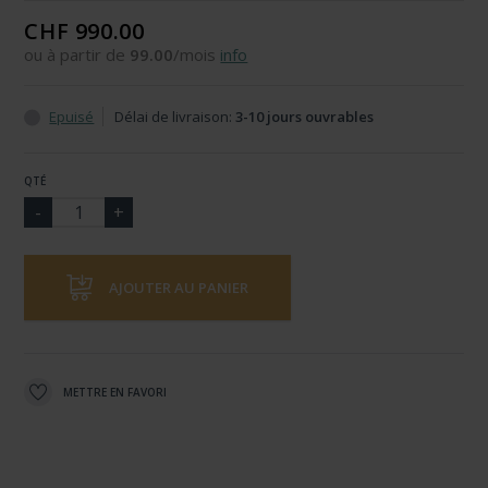
CHF 990.00
ou à partir de
99.00
/mois
info
Epuisé
Délai de livraison:
3-10 jours ouvrables
QTÉ
AJOUTER AU PANIER
METTRE EN FAVORI