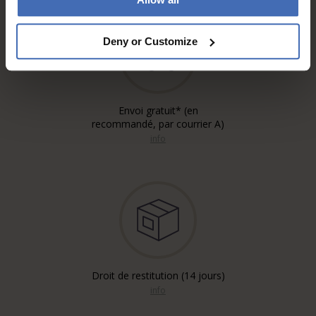
Deny or Customize
Envoi gratuit* (en
recommandé, par courrier A)
info
Droit de restitution (14 jours)
info