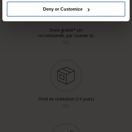
Deny or Customize
Envoi gratuit* (en
recommandé, par courrier A)
info
Droit de restitution (14 jours)
info