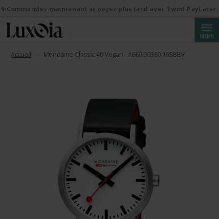
✨Commandez maintenant et payez plus tard avec Twint PayLater.
Reche
MENU
Accueil
Mondaine Classic 40 Vegan - A660.30360.16SBBV