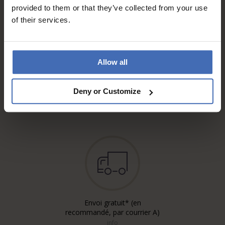
provided to them or that they’ve collected from your use
of their services.
Allow all
Sur facture et paiement
échelonné (jusqu’à CHF
Deny or Customize
5'000.-)
info
Envoi gratuit* (en
recommandé, par courrier A)
info