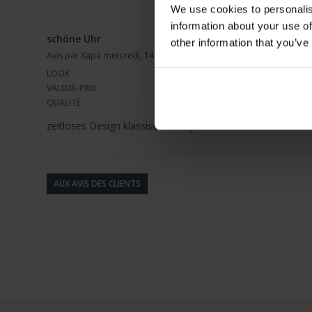
We use cookies to personalis
information about your use of
schöne Uhr
other information that you’ve
Avis par Xapa
mercredi, 14 janvier 2026
LOOK
VALEUR-PRIX
QUALITÉ
zeitloses Design klassisch und sportlich
AUX AVIS DES CLIENTS