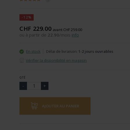
-12%
CHF 229.00
avant CHF 259.00
ou à partir de
22.90
/mois
info
En stock
Délai de livraison:
1-2 jours ouvrables
Vérifier la disponibilité en magasin
QTÉ
AJOUTER AU PANIER