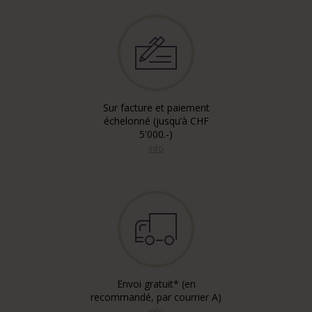
Sur facture et paiement
échelonné (jusqu’à CHF
5'000.-)
info
Envoi gratuit* (en
recommandé, par courrier A)
info