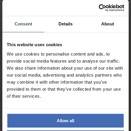
Consent
Details
About
This website uses cookies
We use cookies to personalise content and ads, to
provide social media features and to analyse our traffic.
We also share information about your use of our site with
our social media, advertising and analytics partners who
Sur facture et paiement
may combine it with other information that you’ve
échelonné (jusqu’à CHF
provided to them or that they’ve collected from your use
5'000.-)
of their services.
info
Allow all