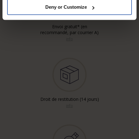
Deny or Customize
Envoi gratuit* (en
recommandé, par courrier A)
info
Droit de restitution (14 jours)
info