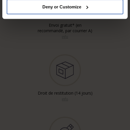
Deny or Customize
Envoi gratuit* (en
recommandé, par courrier A)
info
Droit de restitution (14 jours)
info