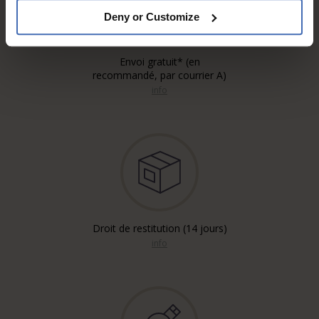
Deny or Customize
Envoi gratuit* (en
recommandé, par courrier A)
info
Droit de restitution (14 jours)
info