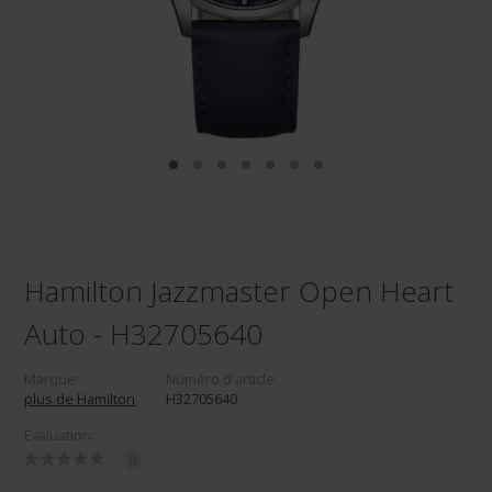
Hamilton Jazzmaster Open Heart
Auto - H32705640
Marque:
Numéro d'article:
plus de Hamilton
H32705640
Évaluation:
0