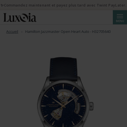
✨Commandez maintenant et payez plus tard avec Twint PayLater.
Reche
MENU
Accueil
Hamilton Jazzmaster Open Heart Auto - H32705640