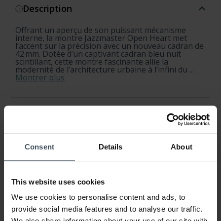
Description
Offrant un aperçu de son puissant mécanisme
interne, la montre Jazzmaster Open Heart met
l’accent sur la précision avec un nouveau cadran de
42 mm. Dotée d’un captivant cadran bleu nuit
scintillant, cette montre fascinante allie la
modernité de l’architecture urbaine à l’infini du ...
Montrer plus
Spécifications du produit
Disponibilité et expédition
Consent
Details
About
Retour et échange
This website uses cookies
Garantie
We use cookies to personalise content and ads, to
provide social media features and to analyse our traffic.
We also share information about your use of our site with