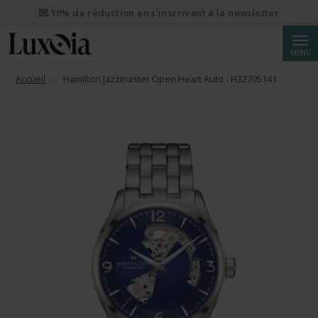
📦 Envoi prioritaire gratuit dès CHF 50. Envoi prioritaire
recommandé dès CHF 250.
Reche
MENU
Accueil
Hamilton Jazzmaster Open Heart Auto - H32705141