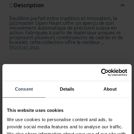
Description
Équilibre parfait entre tradition et innovation, la
Jazzmaster Open Heart offre un aperçu de son
mouvement automatique de précision suisse en
action. Fabriquée à partir de matériaux uniques et
proposant plusieurs combinaisons de cadran et de
bracelet, cette collection offre le meilleur ...
Montrer plus
Spécifications du produit
Disponibilité et expédition
Consent
Details
About
Retour et échange
This website uses cookies
Garantie
We use cookies to personalise content and ads, to
provide social media features and to analyse our traffic.
We also share information about your use of our site with