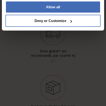
5'000.-)
info
Allow all
Deny or Customize
Envoi gratuit* (en
recommandé, par courrier A)
info