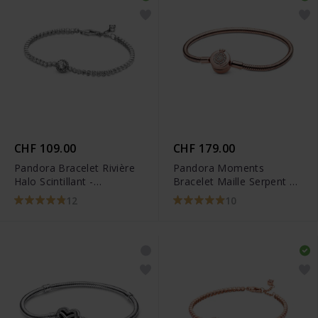
CHF 109.00
CHF 179.00
Pandora Bracelet Rivière
Pandora Moments
Halo Scintillant -
Bracelet Maille Serpent O
599416C01
Couronné Scintillant -
12
10
589046C01