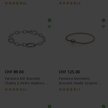
Fermoir Cœur Arbre
Fermoir Cœur -
40
24
Généalogique -
599539C00
598827C01
CHF 89.00
CHF 125.00
Pandora ME Bracelet
Pandora Moments
Chaîne à Petits Maillons -
Bracelet Maille Serpent -
599662C00
580728
34
17