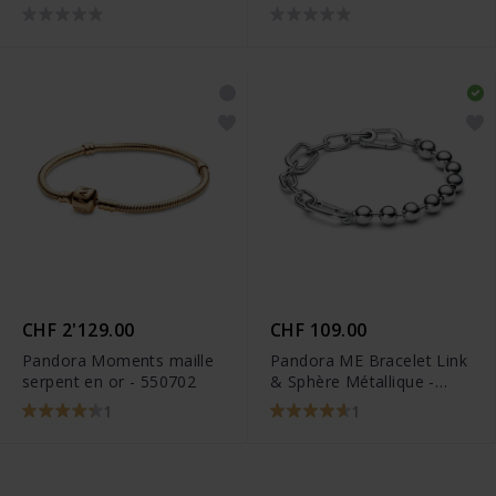
599523C00
CHF 2'129.00
CHF 109.00
Pandora Moments maille
Pandora ME Bracelet Link
serpent en or - 550702
& Sphère Métallique -
592793C00
1
1