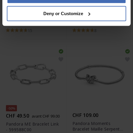
CHF 95.00
CHF 109.00
Deny or Customize
Pandora Moments
Pandora Bracelet Rivière
Bracelet Maille Cloutée -
Cœur Scintillant -
592453C00
590041C01
15
8
-50%
CHF 109.00
CHF 49.50
avant CHF 99.00
Pandora Moments
Pandora ME Bracelet Link
Bracelet Maille Serpent
- 599588C00