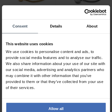
Consent
Details
About
CHF 125.00
CHF 109.00
Pandora Bracelet Maille
Pandora Moments
Serpent Moments -
Bracelet Maille Serpent O
This website uses cookies
568748C00
Couronné Scintillant -
6
14
599046C01
We use cookies to personalise content and ads, to
provide social media features and to analyse our traffic.
We also share information about your use of our site with
our social media, advertising and analytics partners who
may combine it with other information that you’ve
provided to them or that they’ve collected from your use
of their services.
Allow all