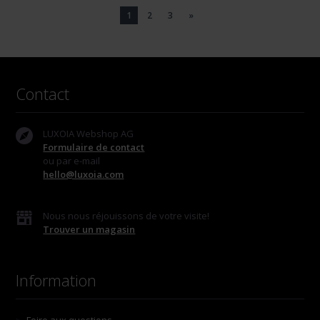
1
2
3
»
Contact
LUXOIA Webshop AG
Formulaire de contact
ou par e-mail
hello@luxoia.com
Nous nous réjouissons de votre visite!
Trouver un magasin
Information