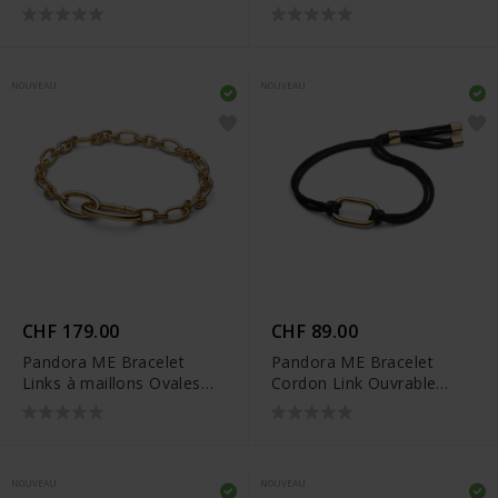
564655C01
Culture d’Eau Douce
Traitée Doré - 564677C01
NOUVEAU
NOUVEAU
CHF 179.00
CHF 89.00
Pandora ME Bracelet
Pandora ME Bracelet
Links à maillons Ovales
Cordon Link Ouvrable
Ouvrables Doré -
Doré - 564680C01-2
564678C00
NOUVEAU
NOUVEAU