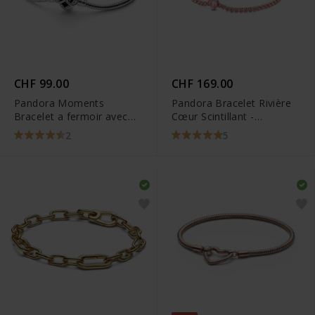
CHF 99.00
CHF 169.00
Pandora Moments
Pandora Bracelet Rivière
Bracelet a fermoir avec
Cœur Scintillant -
cœur et symbole d infini
580041C01
2
5
scintillant et a chaine
serpentine - 592645C01