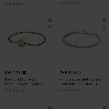
Fermoir Papillon -
7
7
590782C01
CHF 179.00
CHF 125.00
Pandora Moments
Pandora Bracelet Rivière
Bracelet Maille Serpent O
Scintillant - 591469C01
Couronné Scintillant -
7
7
569046C01