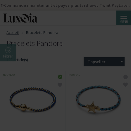
✨Commandez maintenant et payez plus tard avec Twint PayLater.
Reche
MENU
Accueil
Bracelets Pandora
Bracelets Pandora
Filtrer
100 article(s)
Topseller
NOUVEAU
NOUVEAU