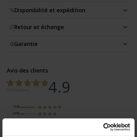
Disponibilité et expédition
Retour et échange
Garantie
Avis des clients
4.9
34 Notations
76%
24%
0%
0%
0%