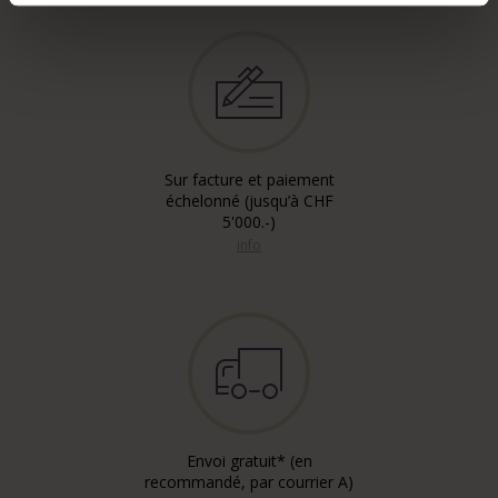
Sur facture et paiement
échelonné (jusqu’à CHF
5'000.-)
info
Envoi gratuit* (en
recommandé, par courrier A)