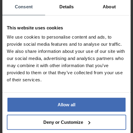
Consent
Details
About
Kette
Avis par Janet
dimanche, 19 octobre 2025
This website uses cookies
LOOK
We use cookies to personalise content and ads, to
VALEUR-PRIX
provide social media features and to analyse our traffic.
QUALITÉ
We also share information about your use of our site with
Tiptop
our social media, advertising and analytics partners who
may combine it with other information that you’ve
provided to them or that they’ve collected from your use
of their services.
AUX AVIS DES CLIENTS
Allow all
Deny or Customize