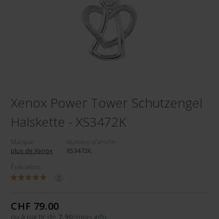
Xenox Power Tower Schutzengel
Halskette - XS3472K
Marque:
Numéro d'article:
plus de Xenox
XS3472K
Évaluation:
2
CHF 79.00
ou à partir de
7.90
/mois
info