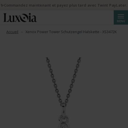
✨Commandez maintenant et payez plus tard avec Twint PayLater.
Reche
MENU
Accueil
Xenox Power Tower Schutzengel Halskette - XS3472K