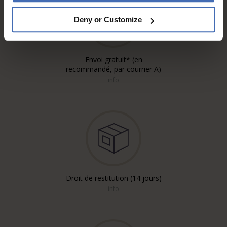
Deny or Customize
Envoi gratuit* (en
recommandé, par courrier A)
info
Droit de restitution (14 jours)
info