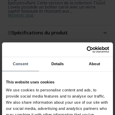
époustouflant. Cette version de la collection Tissot
Lovely possède un boîtier carré avec un verre
saphir biseauté et résistant aux ...
Montrer plus
Spécifications du produit
Disponibilité et expédition
Retour et échange
Consent
Details
About
Garantie
This website uses cookies
We use cookies to personalise content and ads, to
provide social media features and to analyse our traffic.
We also share information about your use of our site with
our social media, advertising and analytics partners who
may combine it with other information that you’ve