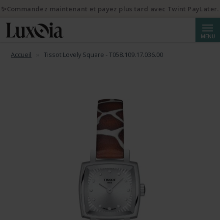
✨Commandez maintenant et payez plus tard avec Twint PayLater.
Reche
MENU
Accueil
Tissot Lovely Square - T058.109.17.036.00