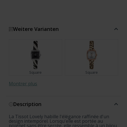
Weitere Varianten
Square
Square
Montrer plus
Description
Square
Square
La Tissot Lovely habille l'élégance raffinée d'un
Summer Valentines Set
Square Summer Set
Square
Square
Square Summer Set
Square
Square
design intemporel. Lorsqu'elle est portée au
poignet sans être serrée, elle ressemble à un bijou