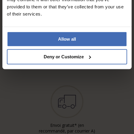
provided to them or that they’ve collected from your use
of their services.
Allow all
Sur facture et paiement
échelonné (jusqu’à CHF
Deny or Customize
5'000.-)
info
Envoi gratuit* (en
recommandé, par courrier A)