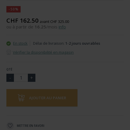
-50%
CHF 162.50
avant CHF 325.00
ou à partir de
16.25
/mois
info
En stock
Délai de livraison:
1-2 jours ouvrables
Vérifier la disponibilité en magasin
QTÉ
AJOUTER AU PANIER
METTRE EN FAVORI