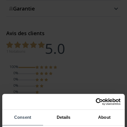
Garantie
Avis des clients
5.0
1 Notations
100%
0%
0%
0%
0%
Kreolen
Consent
Details
About
Avis par Priska
jeudi, 24 décembre 2020
LOOK