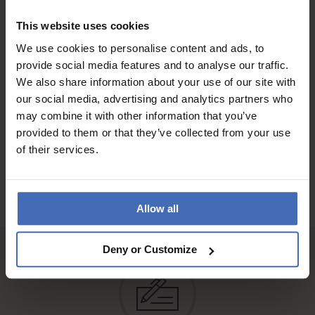
VALEUR-PRIX
This website uses cookies
QUALITÉ
We use cookies to personalise content and ads, to
Ich bin sehr zufrieden mit diesen Kreolen, klein und fein!
provide social media features and to analyse our traffic.
We also share information about your use of our site with
our social media, advertising and analytics partners who
AUX AVIS DES CLIENTS
may combine it with other information that you’ve
provided to them or that they’ve collected from your use
of their services.
Allow all
Deny or Customize