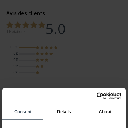
Avis des clients
5.0
1 Notations
100%
0%
0%
0%
0%
Magnifique
Avis par Eve2005
mercredi, 10 novembre 2021
LOOK
Consent
Details
About
VALEUR-PRIX
QUALITÉ