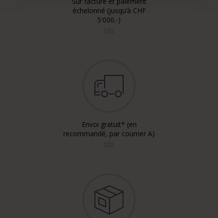
Sur facture et paiement
échelonné (jusqu’à CHF
5'000.-)
info
Envoi gratuit* (en
recommandé, par courrier A)
info