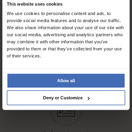
Ce bijou est très raffiné et a énormément plu à la personne à
This website uses cookies
qui il était destiné !
We use cookies to personalise content and ads, to
provide social media features and to analyse our traffic.
We also share information about your use of our site with
AUX AVIS DES CLIENTS
our social media, advertising and analytics partners who
may combine it with other information that you’ve
provided to them or that they’ve collected from your use
of their services.
Allow all
Deny or Customize