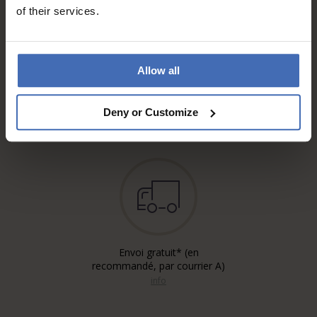
of their services.
Allow all
Sur facture et paiement
échelonné (jusqu’à CHF
5'000.-)
Deny or Customize
info
Envoi gratuit* (en
recommandé, par courrier A)
info