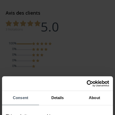
Avis des clients
5.0
3 Notations
100%
0%
0%
0%
0%
really super
Avis par Tanya
samedi, 5 mars 2022
Consent
Details
About
LOOK
VALEUR-PRIX
QUALITÉ