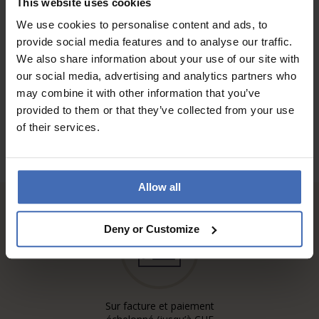
This website uses cookies
A must have! I simply love it!
We use cookies to personalise content and ads, to
provide social media features and to analyse our traffic.
We also share information about your use of our site with
AUX AVIS DES CLIENTS
our social media, advertising and analytics partners who
may combine it with other information that you’ve
provided to them or that they’ve collected from your use
of their services.
Allow all
Deny or Customize
Sur facture et paiement