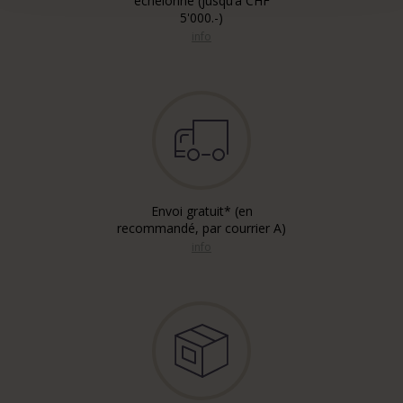
échelonné (jusqu’à CHF
5'000.-)
info
Envoi gratuit* (en
recommandé, par courrier A)
info