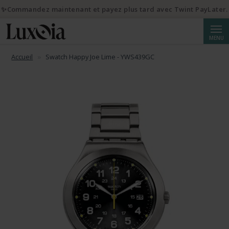
✨Commandez maintenant et payez plus tard avec Twint PayLater.
Reche
MENU
Accueil
Swatch Happy Joe Lime - YWS439GC