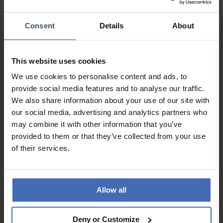
Consent
Details
About
This website uses cookies
We use cookies to personalise content and ads, to
provide social media features and to analyse our traffic.
We also share information about your use of our site with
Sur facture et paiement
our social media, advertising and analytics partners who
échelonné (jusqu’à CHF
may combine it with other information that you’ve
5'000.-)
provided to them or that they’ve collected from your use
info
of their services.
Allow all
Deny or Customize