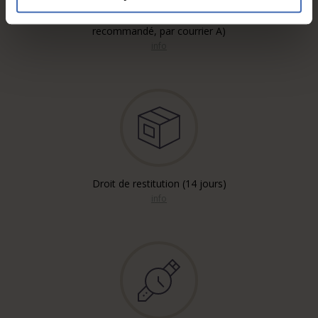
Envoi gratuit* (en
recommandé, par courrier A)
info
Droit de restitution (14 jours)
info