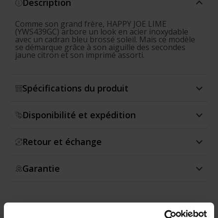
Description
Comme son grand frère, HAPPY JOE LIME
(YWS439GC) arbore un look en acier inoxydable
avec un cadran bleu brossé soleil. Mais ce modèle
se démarque grâce à son aiguille des secondes
jaune citron et son imprimé assorti.
Spécifications du produit
Disponibilité et expédition
Retour et échange
Garantie