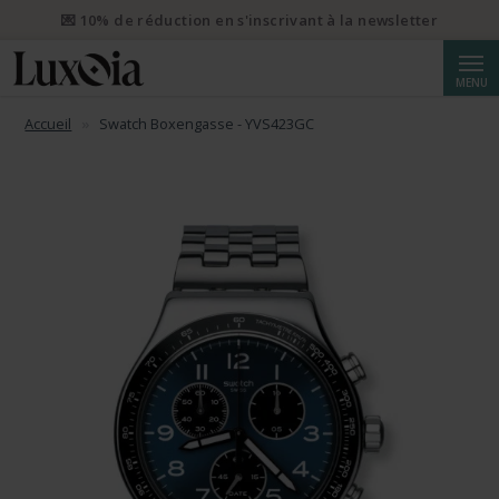
💌 10% de réduction en s'inscrivant à la newsletter
Reche
MENU
Accueil
Swatch Boxengasse - YVS423GC