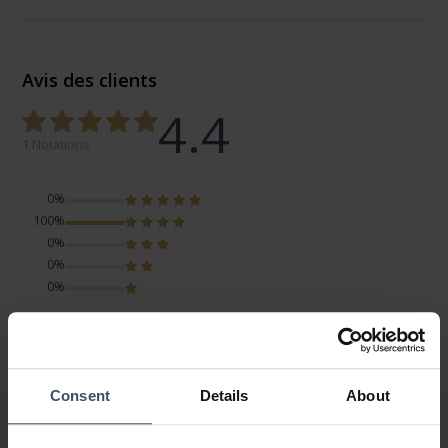
Avis des clients
4.4
1 Notations
0%
100%
0%
0%
0%
Stylo impeccable
Avis par Catia
dimanche, 30 mai 2021
Consent
Details
About
LOOK
VALEUR-PRIX