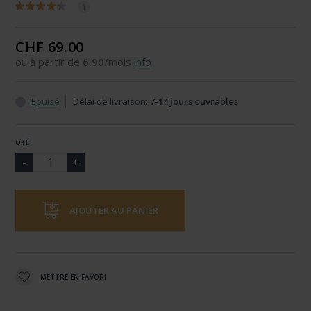
1
CHF 69.00
ou à partir de
6.90
/mois
info
Epuisé
Délai de livraison:
7-14 jours ouvrables
QTÉ
AJOUTER AU PANIER
METTRE EN FAVORI